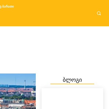
Ე ᲑᲐᲠᲐᲗᲘ
ბლოგი