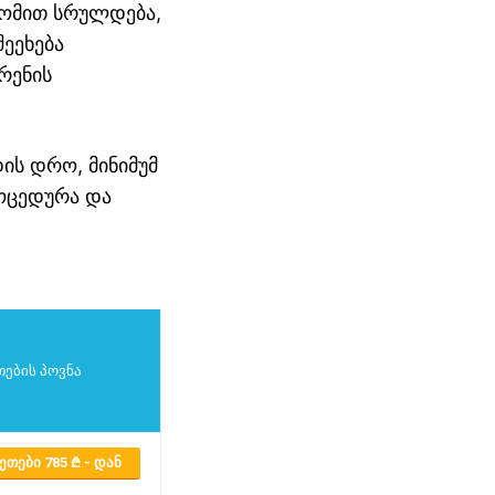
დომით სრულდება,
ეეხება
რენის
ის დრო, მინიმუმ
ოცედურა და
ების პოვნა
ᲔᲗᲔᲑᲘ 785
- ᲓᲐᲜ