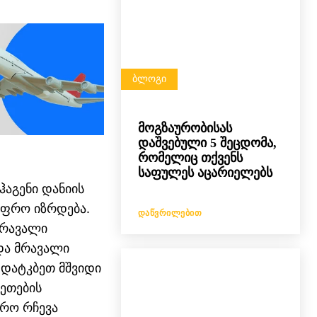
ᲑᲚᲝᲒᲘ
მოგზაურობისას
დაშვებული 5 შეცდომა,
რომელიც თქვენს
საფულეს აცარიელებს
ჰაგენი დანიის
უფრო იზრდება.
ᲓᲐᲬᲕᲠᲘᲚᲔᲑᲘᲗ
მრავალი
და მრავალი
 დატკბეთ მშვიდი
ეთების
ირო რჩევა