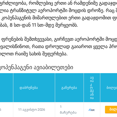
ნგრძლივობა, რომლებიც ერთი ან რამდენიმე გადაჯ
ლია ტრანზიტულ აეროპორტში მოცდის დროზე. რაც შ
 კოპენჰაგენის მიმართულებით ერთი გადაჯდომით ფ
ას, 8 სთ-დან 11 სთ-მდე მერყეობს.
ფრენების შემთხვევასი, გირჩევთ აეროპორტში მოცდ
ითვალისწინოთ, რათა დროულად გაიაროთ ყველა პრ
ილოთ რაიმე სახის შეფერხება.
ოპენჰაგენი ავიაბილეთები
ავ
ია
კ
დაბრუნება
გაჩერება
ო
ბილეთ
მპ
ან
ია
1
ᲑᲘᲚ
6
11 აგვისტო 2026
Გაჩერება