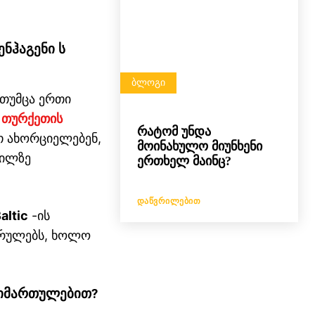
ენჰაგენი
ს
ᲑᲚᲝᲒᲘ
 თუმცა ერთი
ა
თურქეთის
რატომ უნდა
თ ახორციელებენ,
მოინახულო მიუნხენი
გილზე
ერთხელ მაინც?
ᲓᲐᲬᲕᲠᲘᲚᲔᲑᲘᲗ
altic
-ის
სრულებს, ხოლო
მიმართულებით
?