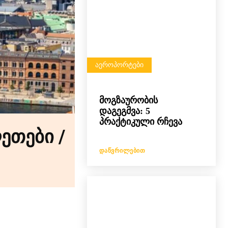
ᲐᲔᲠᲝᲞᲝᲠᲢᲔᲑᲘ
მოგზაურობის
დაგეგმვა: 5
პრაქტიკული რჩევა
ეთები /
ᲓᲐᲬᲕᲠᲘᲚᲔᲑᲘᲗ