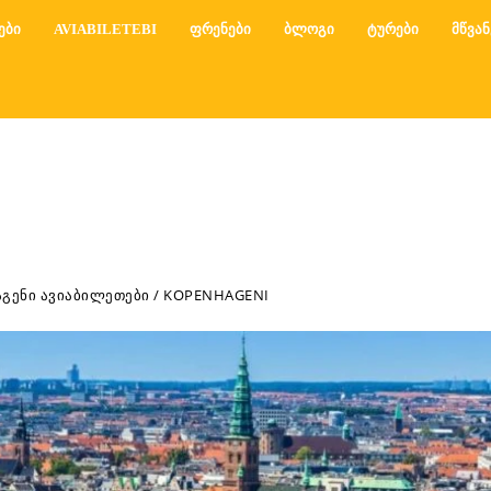
ᲔᲑᲘ
AVIABILETEBI
ᲤᲠᲔᲜᲔᲑᲘ
ᲑᲚᲝᲒᲘ
ᲢᲣᲠᲔᲑᲘ
ᲛᲬᲕᲐᲜ
ᲒᲔᲜᲘ ᲐᲕᲘᲐᲑᲘᲚᲔᲗᲔᲑᲘ / KOPENHAGENI