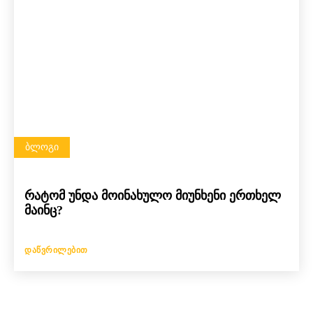
ᲑᲚᲝᲒᲘ
რატომ უნდა მოინახულო მიუნხენი ერთხელ
მაინც?
ᲓᲐᲬᲕᲠᲘᲚᲔᲑᲘᲗ