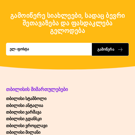
გამოიწერე სიახლეები, სადაც ბევრი
შეთავაზება და ფასდაკლება
გელოდება
გამოწერა
ᲗᲑᲘᲚᲘᲡᲘᲡ ᲛᲘᲛᲐᲠᲗᲣᲚᲔᲑᲔᲑᲘ
თბილისი სტამბოლი
თბილისი ანტალია
თბილისი ვარშავა
თბილისი გდანსკი
თბილისი ვროცლავი
თბილისი მილანი