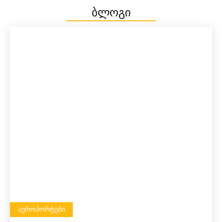
ბლოგი
ᲐᲔᲠᲝᲞᲝᲠᲢᲔᲑᲘ