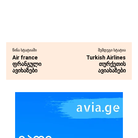
ᲬᲘᲜᲐ ᲡᲢᲐᲢᲘᲐᲨᲘ
ᲨᲔᲛᲓᲔᲒᲘ ᲡᲢᲐᲢᲘᲐ
Air france
Turkish Airlines
ფრანგული
თურქეთის
ავიხაზები
ავიახაზები