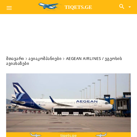
TIQETS.GE
ᲛᲗᲐᲕᲐᲠᲘ
ᲐᲕᲘᲐᲙᲝᲛᲞᲐᲜᲘᲔᲑᲘ
AEGEAN AIRLINES / ᲔᲒᲔᲝᲡᲘᲡ
ᲐᲕᲘᲐᲮᲐᲖᲔᲑᲘ