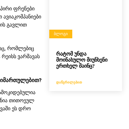
პირი ფრენები
 ავიაკომპანიები
ის გავლით
ᲑᲚᲝᲒᲘ
აც, რომლებიც
რატომ უნდა
s რეისს ვარშავას
მოინახულო მიუნხენი
ერთხელ მაინც?
მიმართულებით
?
ᲓᲐᲬᲕᲠᲘᲚᲔᲑᲘᲗ
დამოკიდებულია
ანია თითოეულ
ვაში ეს დრო