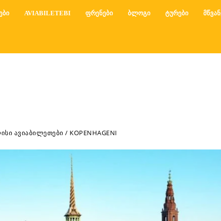
ᲔᲑᲘ
AVIABILETEBI
ᲤᲠᲔᲜᲔᲑᲘ
ᲑᲚᲝᲒᲘ
ᲢᲣᲠᲔᲑᲘ
ᲛᲬᲕᲐᲜ
ᲘᲡᲘ ᲐᲕᲘᲐᲑᲘᲚᲔᲗᲔᲑᲘ / KOPENHAGENI