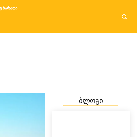
Ე ᲑᲐᲠᲐᲗᲘ
ბლოგი