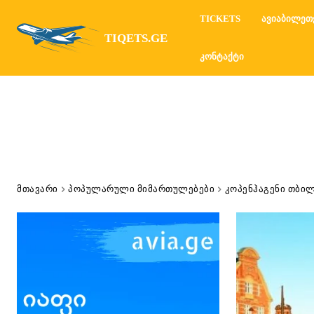
TICKETS
ᲐᲕᲘᲐᲑᲘᲚᲔᲗ
TIQETS.GE
ᲙᲝᲜᲢᲐᲥᲢᲘ
ᲛᲗᲐᲕᲐᲠᲘ
ᲞᲝᲞᲣᲚᲐᲠᲣᲚᲘ ᲛᲘᲛᲐᲠᲗᲣᲚᲔᲑᲔᲑᲘ
ᲙᲝᲞᲔᲜᲰᲐᲒᲔᲜᲘ ᲗᲑᲘᲚ