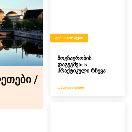
ᲐᲔᲠᲝᲞᲝᲠᲢᲔᲑᲘ
მოგზაურობის
დაგეგმვა: 5
პრაქტიკული რჩევა
ეთები /
ᲓᲐᲬᲕᲠᲘᲚᲔᲑᲘᲗ