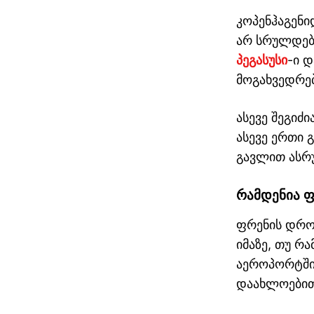
კოპენჰაგენ
არ სრულდება
პეგასუსი
-ი 
მოგახვედრე
ასევე შეგი
ასევე ერთი გ
გავლით ასრუ
რამდენია
ფ
თბილისი ათენი
ავიაბილეთები / ateni
ფრენის დრო
იმაზე, თუ რ
აეროპორტში 
დაახლოებით 