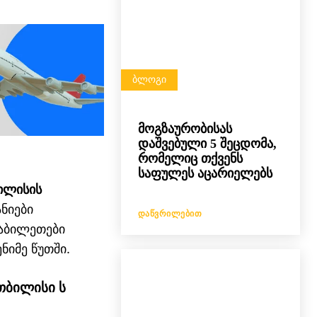
ᲑᲚᲝᲒᲘ
მოგზაურობისას
დაშვებული 5 შეცდომა,
რომელიც თქვენს
საფულეს აცარიელებს
ილისის
ნიები
ᲓᲐᲬᲕᲠᲘᲚᲔᲑᲘᲗ
იაბილეთები
იმე წუთში.
თბილისი
ს