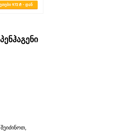
ᲔᲗᲔᲑᲘ 972
- ᲓᲐᲜ
პენჰაგენი
შეიძინოთ,