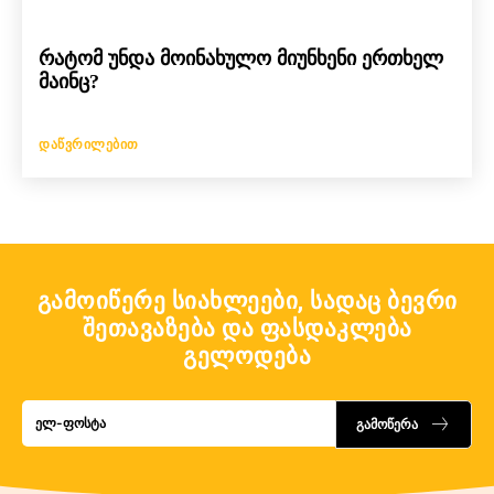
რატომ უნდა მოინახულო მიუნხენი ერთხელ
მაინც?
ᲓᲐᲬᲕᲠᲘᲚᲔᲑᲘᲗ
გამოიწერე სიახლეები, სადაც ბევრი
შეთავაზება და ფასდაკლება
გელოდება
გამოწერა