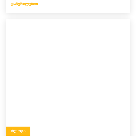
ᲓᲐᲬᲕᲠᲘᲚᲔᲑᲘᲗ
ᲑᲚᲝᲒᲘ