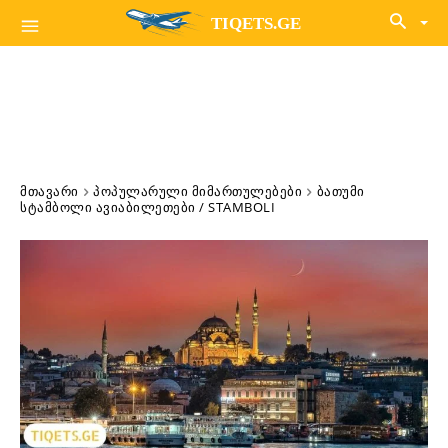
TIQETS.GE
ᲛᲗᲐᲕᲐᲠᲘ
ᲞᲝᲞᲣᲚᲐᲠᲣᲚᲘ ᲛᲘᲛᲐᲠᲗᲣᲚᲔᲑᲔᲑᲘ
ᲑᲐᲗᲣᲛᲘ
ᲡᲢᲐᲛᲑᲝᲚᲘ ᲐᲕᲘᲐᲑᲘᲚᲔᲗᲔᲑᲘ / STAMBOLI