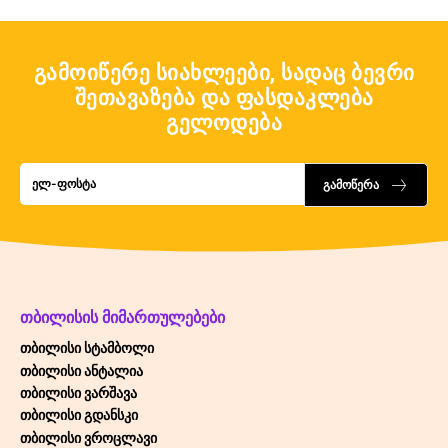
გამოიწერე სიახლეები, სადაც ბევრი
შეთავაზება და ფასდაკლება
გელოდება
გამოწერა
ᲗᲑᲘᲚᲘᲡᲘᲡ ᲛᲘᲛᲐᲠᲗᲣᲚᲔᲑᲔᲑᲘ
თბილისი სტამბოლი
თბილისი ანტალია
თბილისი ვარშავა
თბილისი გდანსკი
თბილისი ვროცლავი