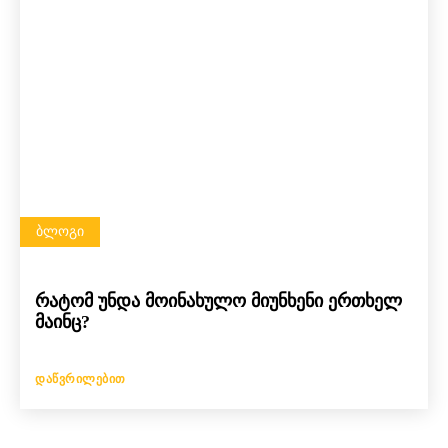
ᲑᲚᲝᲒᲘ
რატომ უნდა მოინახულო მიუნხენი ერთხელ
მაინც?
ᲓᲐᲬᲕᲠᲘᲚᲔᲑᲘᲗ