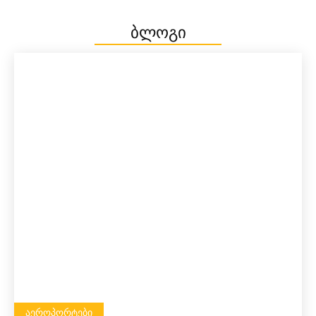
ბლოგი
ᲐᲔᲠᲝᲞᲝᲠᲢᲔᲑᲘ