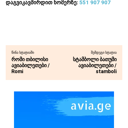
დაგვიკავშირდით ნომერზე:
551 907 907
ᲬᲘᲜᲐ ᲡᲢᲐᲢᲘᲐᲨᲘ
ᲨᲔᲛᲓᲔᲒᲘ ᲡᲢᲐᲢᲘᲐ
რომი თბილისი
სტამბოლი ბათუმი
ავიაბილეთები /
ავიაბილეთები /
Romi
stamboli