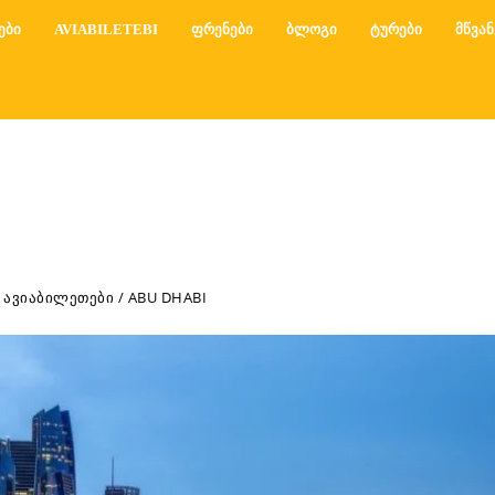
ᲔᲑᲘ
AVIABILETEBI
ᲤᲠᲔᲜᲔᲑᲘ
ᲑᲚᲝᲒᲘ
ᲢᲣᲠᲔᲑᲘ
ᲛᲬᲕᲐᲜ
 ᲐᲕᲘᲐᲑᲘᲚᲔᲗᲔᲑᲘ / ABU DHABI