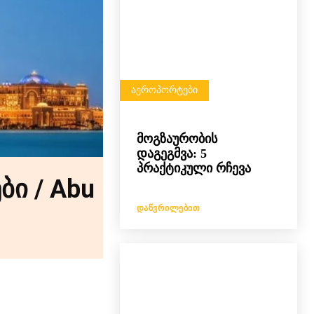
ᲐᲔᲠᲝᲞᲝᲠᲢᲔᲑᲘ
მოგზაურობის
დაგეგმვა: 5
პრაქტიკული რჩევა
ი / Abu
ᲓᲐᲬᲕᲠᲘᲚᲔᲑᲘᲗ