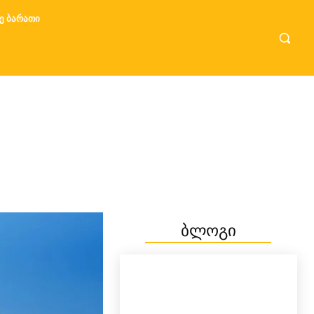
Ე ᲑᲐᲠᲐᲗᲘ
ბლოგი