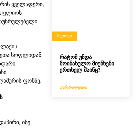
არის ყველაფერი,
სოფლიოს
 დაუსრულებელი
ᲑᲚᲝᲒᲘ
ალაქის
ვზეთა სოფლიდან
რატომ უნდა
იდარი
მოინახულო მიუნხენი
ერთხელ მაინც?
ისი
ლამურის ფონზე.
ᲓᲐᲬᲕᲠᲘᲚᲔᲑᲘᲗ
ს
აპირი, ისე