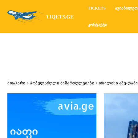
TICKETS
ᲐᲕᲘᲐᲑᲘᲚᲔᲗ
TIQETS.GE
ᲙᲝᲜᲢᲐᲥᲢᲘ
ᲛᲗᲐᲕᲐᲠᲘ
ᲞᲝᲞᲣᲚᲐᲠᲣᲚᲘ ᲛᲘᲛᲐᲠᲗᲣᲚᲔᲑᲔᲑᲘ
ᲗᲑᲘᲚᲘᲡᲘ ᲐᲑᲣ-ᲓᲐᲑᲘ