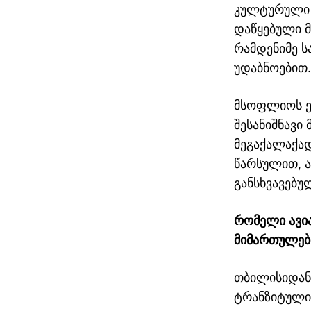
კულტურული ძ
დაწყებული 
რამდენიმე ს
უდაბნოებით.
მსოფლიოს ე
შესანიშნავ
მეგაქალაქა
წარსულით, აბ
განსხვავებუ
თბილისი ათენი
ავიაბილეთები / ateni
რომელი
ავი
მიმართულებ
თბილისიდან
ტრანზიტული 