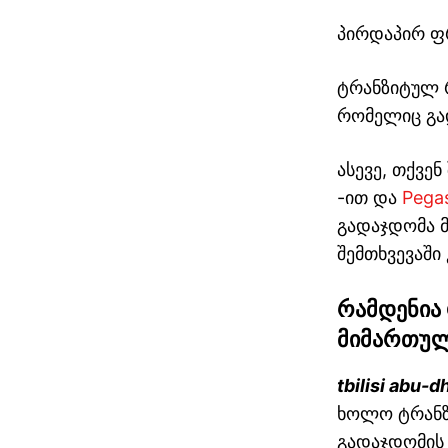
პირდაპირ ფრ
ტრანზიტულ რ
რომელიც გა
ასევე, თქვე
-ით და
Pegas
გადაჯდომა 
შემთხვევაში
რამდენია 
მოგზაურობის დაგეგმვა: 5
მიმართუ
პრაქტიკული რჩევა
tbilisi abu-d
ხოლო ტრანზ
გადაჯდომის