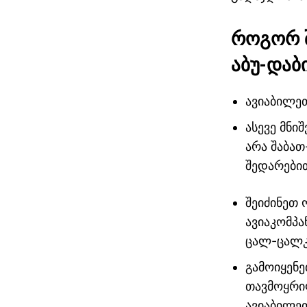
როგორ
აბუ-დაბ
ავიაბილეთ
ასევე მნი
არა შაბათ
შედარები
შეიძინეთ 
ავიაკომპა
ცალ-ცალკე
სტამბოლი თბილისი
გამოიყენე
ავიაბილეთები / stamboli
თავმოყრი
ავიაბილეთ