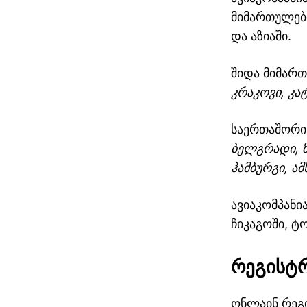
მიმართულებ
და აზიაში.
შიდა მიმარ
კრაკოვი, კა
საერთაშორი
ბელგრადი, ზა
ჰამბურგი, ა
მოგზაურობის დაგეგმვა: 5
ავიაკომპანი
პრაქტიკული რჩევა
ჩიკაგოში, ტ
რეგისტრ
ონლაინ რეგი