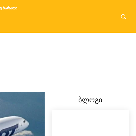
Ე ᲑᲐᲠᲐᲗᲘ
ბლოგი