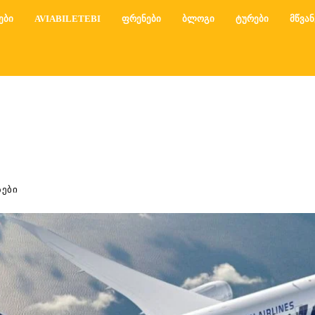
ᲔᲑᲘ
AVIABILETEBI
ᲤᲠᲔᲜᲔᲑᲘ
ᲑᲚᲝᲒᲘ
ᲢᲣᲠᲔᲑᲘ
ᲛᲬᲕᲐᲜ
ᲖᲔᲑᲘ