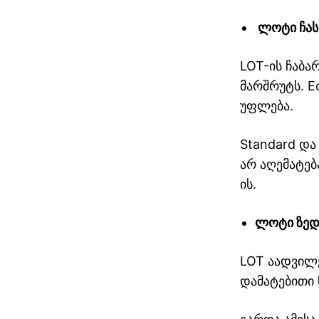
ლოტი ჩას
LOT-ის ჩაბა
მარშრუტს. E
უფლება.
Standard და
არ აღემატებ
ის.
ლოტი ზედ
LOT აადვილე
დამატებითი
თბილისი ათენი
ავიაბილეთები / ateni