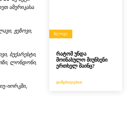
ეთ ამერიკასა
ლავი, ჟეზოვი,
ᲑᲚᲝᲒᲘ
რატომ უნდა
ოვი, ბუქარესტი,
მოინახულო მიუნხენი
არიზი, ლონდონი,
ერთხელ მაინც?
ᲓᲐᲬᲕᲠᲘᲚᲔᲑᲘᲗ
იუ-იორკში,