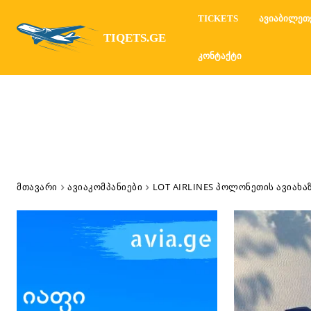
TICKETS
ᲐᲕᲘᲐᲑᲘᲚᲔᲗ
TIQETS.GE
ᲙᲝᲜᲢᲐᲥᲢᲘ
ᲛᲗᲐᲕᲐᲠᲘ
ᲐᲕᲘᲐᲙᲝᲛᲞᲐᲜᲘᲔᲑᲘ
LOT AIRLINES ᲞᲝᲚᲝᲜᲔᲗᲘᲡ ᲐᲕᲘᲐᲮᲐ