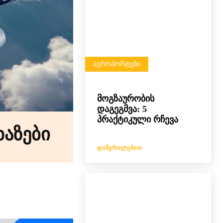
ᲐᲔᲠᲝᲞᲝᲠᲢᲔᲑᲘ
მოგზაურობის
დაგეგმვა: 5
პრაქტიკული რჩევა
ხაზები
ᲓᲐᲬᲕᲠᲘᲚᲔᲑᲘᲗ