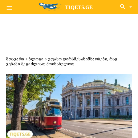
TIQETS.GE
ᲛᲗᲐᲕᲐᲠᲘ
ᲑᲚᲝᲒᲘ
ᲣᲤᲐᲡᲝ ᲦᲘᲠᲡᲨᲔᲡᲐᲜᲘᲨᲜᲐᲝᲑᲔᲑᲘ, ᲠᲐᲪ
ᲕᲔᲜᲐᲨᲘ ᲨᲔᲒᲘᲫᲚᲘᲐᲗ ᲛᲝᲘᲜᲐᲮᲣᲚᲝᲗ