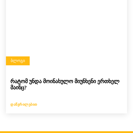
ᲑᲚᲝᲒᲘ
რატომ უნდა მოინახულო მიუნხენი ერთხელ
მაინც?
ᲓᲐᲬᲕᲠᲘᲚᲔᲑᲘᲗ