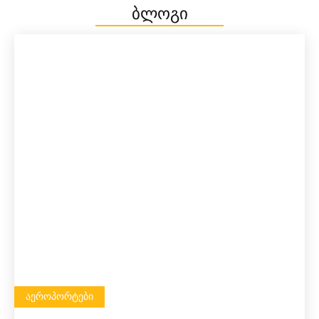
ბლოგი
ᲐᲔᲠᲝᲞᲝᲠᲢᲔᲑᲘ