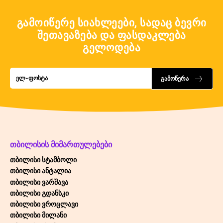
გამოიწერე სიახლეები, სადაც ბევრი
შეთავაზება და ფასდაკლება
გელოდება
გამოწერა
ᲗᲑᲘᲚᲘᲡᲘᲡ ᲛᲘᲛᲐᲠᲗᲣᲚᲔᲑᲔᲑᲘ
თბილისი სტამბოლი
თბილისი ანტალია
თბილისი ვარშავა
თბილისი გდანსკი
თბილისი ვროცლავი
თბილისი მილანი