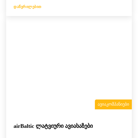
ᲓᲐᲬᲕᲠᲘᲚᲔᲑᲘᲗ
ᲐᲕᲘᲐᲙᲝᲛᲞᲐᲜᲘᲔᲑᲘ
airBaltic ლატვიური ავიახაზები