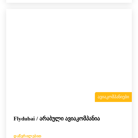
ᲐᲕᲘᲐᲙᲝᲛᲞᲐᲜᲘᲔᲑᲘ
Flydubai / არაბული ავიაკომპანია
ᲓᲐᲬᲕᲠᲘᲚᲔᲑᲘᲗ