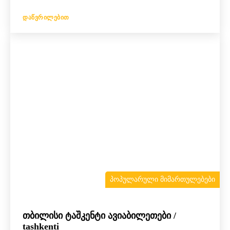
ᲓᲐᲬᲕᲠᲘᲚᲔᲑᲘᲗ
ᲞᲝᲞᲣᲚᲐᲠᲣᲚᲘ ᲛᲘᲛᲐᲠᲗᲣᲚᲔᲑᲔᲑᲘ
თბილისი ტაშკენტი ავიაბილეთები /
tashkenti