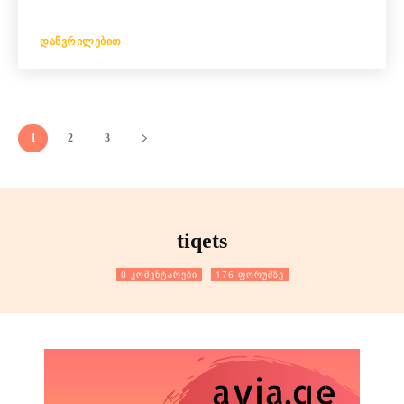
ᲓᲐᲬᲕᲠᲘᲚᲔᲑᲘᲗ
1
2
3
tiqets
0 კომენტარები
176 ფორუმზე