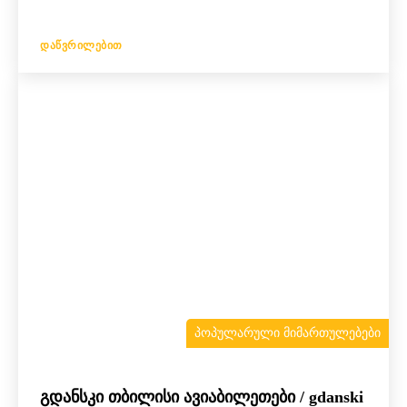
ᲓᲐᲬᲕᲠᲘᲚᲔᲑᲘᲗ
ᲞᲝᲞᲣᲚᲐᲠᲣᲚᲘ ᲛᲘᲛᲐᲠᲗᲣᲚᲔᲑᲔᲑᲘ
გდანსკი თბილისი ავიაბილეთები / gdanski