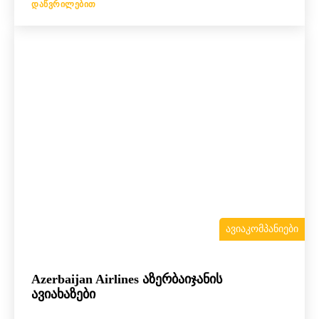
ᲓᲐᲬᲕᲠᲘᲚᲔᲑᲘᲗ
ᲐᲕᲘᲐᲙᲝᲛᲞᲐᲜᲘᲔᲑᲘ
Azerbaijan Airlines აზერბაიჯანის
ავიახაზები