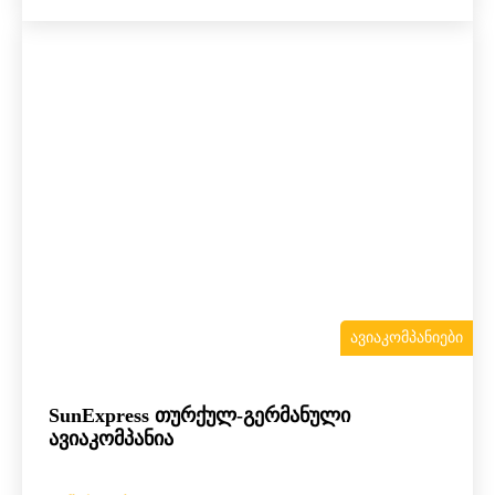
ᲐᲕᲘᲐᲙᲝᲛᲞᲐᲜᲘᲔᲑᲘ
SunExpress თურქულ-გერმანული
ავიაკომპანია